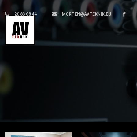
Gå
til
20 83 08 44
MORTEN@AVTEKNIK.EU
hovedindhold